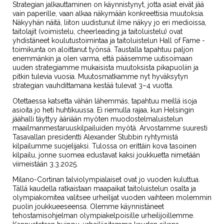
Strategian jalkauttaminen on käynnistynyt, jotta asiat eivät jää
vain paperille, vaan alkaa näkymään konkreettisia muutoksia.
Näkyyhän näitä, liiton uudistunut ilme näkyy jo eri medioissa,
taitolajit (voimistelu, cheerleading ja taitoluistelu) ovat
yhdistäneet koulutustoimintaa ja taitoluistelun Hall of Fame -
toimikunta on aloittanut työnsä. Taustalla tapahtuu paljon
enemmänkin ja olen varma, että pääsemme uutisoimaan
uuden strategiamme mukaisista muutoksista pikapuoliin ja
pitkin tulevia vuosia. Muutosmatkamme nyt hyväksytyn
strategian vauhdittamana kestää tulevat 3–4 vuotta.
Otettaessa katsetta vähän lähemmäs, tapahtuu meillä isoja
asioita jo heti huhtikuussa. Ei riemulla rajaa, kun Helsingin
jäähalli täyttyy ääriään myöten muodostelmaluistelun
maailmanmestaruuskilpailuiden myötä. Arvostamme suuresti
Tasavallan presidentti Alexander Stubbin ryhtymistä
kilpailumme suojelijaksi. Tulossa on erittäin kova tasoinen
kilpailu, jonne suomea edustavat kaksi joukkuetta nimetään
viimeistään 3.3.2025.
Milano-Cortinan talviolympialaiset ovat jo vuoden kuluttua.
Tällä kaudella ratkaistaan maapaikat taitoluistelun osalta ja
olympiakomitea valitsee urheilijat vuoden vaihteen molemmin
puolin joukkueeseensa. Olemme käynnistäneet
tehostamisohjelman olympiakelpoisille urheilijoillemme.