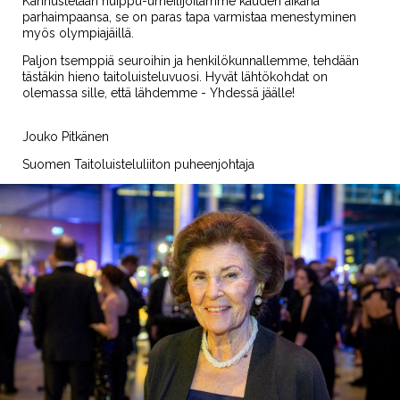
Kannustetaan huippu-urheilijoitamme kauden aikana
parhaimpaansa, se on paras tapa varmistaa menestyminen
myös olympiajäillä.
Paljon tsemppiä seuroihin ja henkilökunnallemme, tehdään
tästäkin hieno taitoluisteluvuosi. Hyvät lähtökohdat on
olemassa sille, että lähdemme - Yhdessä jäälle!
Jouko Pitkänen
Suomen Taitoluisteluliiton puheenjohtaja