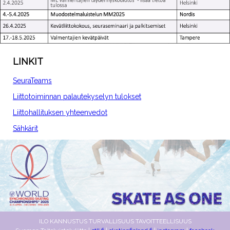
LINKIT
SeuraTeams
Liittotoiminnan palautekyselyn tulokset
Liittohallituksen yhteenvedot
Sähkärit
ILO KANNUSTUS TURVALLISUUS TAVOITTEELLISUUS