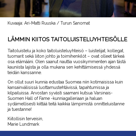
Kuvaaja: Ari-Matti Ruuska / Turun Sanomat
LÄMMIN KIITOS TAITOLUISTELUYHTEISÖLLE
Taitoluistelu ja koko taitoluisteluyhteisö – luistelijat, kollegat,
tuomarit sekä liiton johto ja toimihenkilöt – ovat olleet tärkeä
osa elämääni. Olen saanut nauttia vuosikymmenten ajan tästä
kauniista lajista ja olla mukana sen kehittämisessä yhdessä
teidän kanssanne.
On ollut suuri kunnia edustaa Suomea niin kotimaisissa kuin
kansainvälisissä luottamustehtävissä, tapahtumissa ja
kilpailuissa. Arvostan syvästi saamani kutsua Varsinais-
Suomen Hall of Fame -kunniagalleriaan ja haluan
sydämellisesti kiittää teitä kaikkia lämpimistä onnitteluistanne
ja tuestanne!
Kiitollisin terveisin,
Marie Lundmark