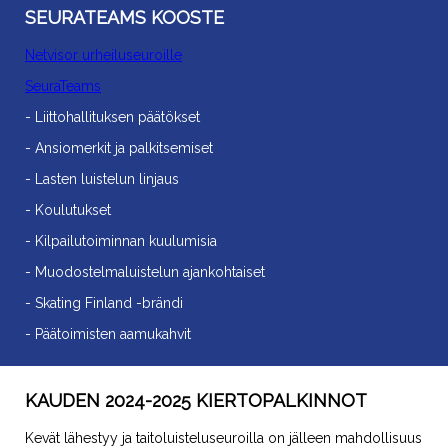
SEURATEAMS KOOSTE
Netvisor urheiluseuroille
SeuraTeams
- Liittohallituksen päätökset
- Ansiomerkit ja palkitsemiset
- Lasten luistelun linjaus
- Koulutukset
- Kilpailutoiminnan kuulumisia
- Muodostelmaluistelun ajankohtaiset
- Skating Finland -brändi
- Päätoimisten aamukahvit
KAUDEN 2024-2025 KIERTOPALKINNOT
Kevät lähestyy ja taitoluisteluseuroilla on jälleen mahdollisuus