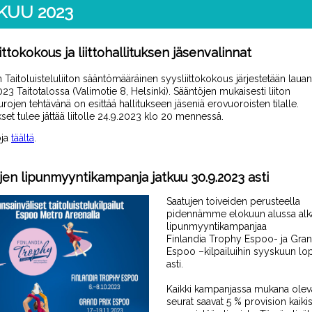
KUU 2023
ittokokous ja liittohallituksen jäsenvalinnat
n
Taitoluisteluliito
n
sääntömääräinen syysliittokokous järjestetään lauan
023 Taitotalossa (Valimo
tie 8, Helsinki)
. Sääntöjen muka
isesti l
iiton
urojen
tehtävänä on
esittää
hallitukseen jäseniä erovuorois
t
en tilalle
.
et tulee jättää liitolle
24.9.2023 klo 20 mennessä.
oja
täältä
.
jen lipunmyyntikampanja jatkuu 30.9.2023 asti
S
aatujen toiveiden perusteella
pidennämme elokuun alussa alk
lipunmyyntikampanjaa
Finlandia
Trophy
Espoo
-
ja Gran
Espoo –kilpailuihin
s
yy
s
kuun lo
asti.
Kaikki kampanjassa mukana olev
seurat saavat 5 % provision kaikis