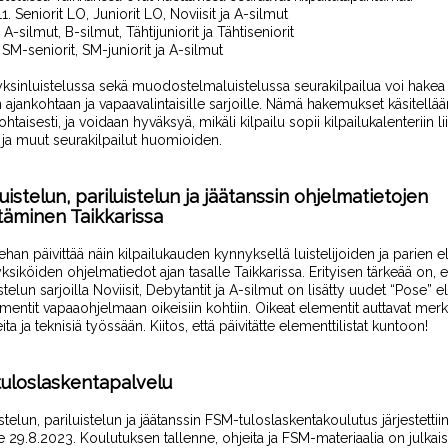
1.
Seniorit LO, Juniorit LO, Noviisit ja A-silmut
. A-silmut, B-silmut, Tähtijuniorit ja Tähtiseniorit
 SM-seniorit, SM-juniorit ja A-silmut
yksinluistelussa sekä muodostelmaluistelussa
seurakilpailua voi hakea
ajankohtaan ja vapaavalintaisille sarjoille. Nämä hakemukset käsitellää
htaisesti, ja
voidaan
hyväksy
ä
,
mikäli kilpailu sopii kilpailukalenteriin
l
t ja muut seurakilpailut huomioiden.
uistelun, pariluistelun ja jäätanssin ohjelmatietojen
ttäminen Taikkarissa
ehan päivittää
näin kilpailukauden kynnyksellä
luistelijoiden
ja
parien el
yksiköiden
ohjelmatiedot ajan tasalle
Taikkarissa
.
Erityisen tärkeää on, e
stelun sarjoilla Noviisit, Debytantit
ja A-silmut
on lisätty
uu
det
“
Pose
” el
emen
tit
vapaaohje
lmaan
oike
isiin kohtiin
.
Oikeat elementit auttavat merki
ta ja teknisiä työssään. Kiitos, että päivitätte elementtilistat kuntoon!
uloslaskentapalvelu
stelun, pariluistelun ja jäätanssin FSM-tuloslaskentakoulutus
järjestettii
e 29.8.2023. Koulutuksen tallenne, ohjeita ja
FSM-materiaalia on julkai