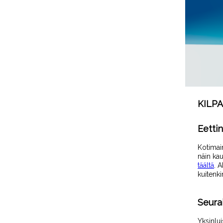
KILPA
Eetti
Kotimain
näin kau
täältä
. A
kuitenk
Seura
Yksinlui