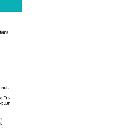
taina
anutta
d Prix
ppuun
at
ta