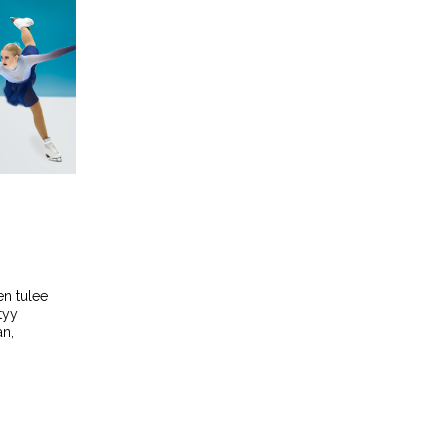
en tul
ee
tyy
an,