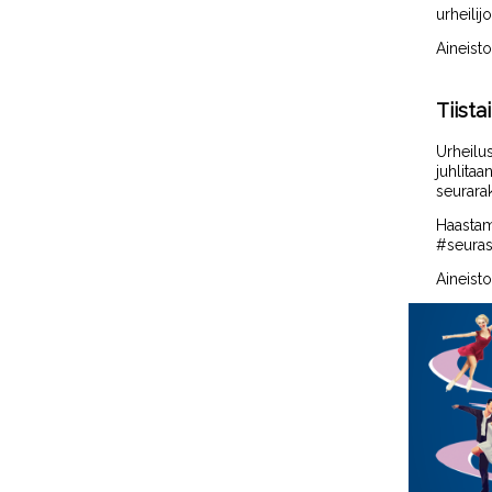
urheilijo
Aineist
Tiista
Urheilu
juhlita
seurara
H
aasta
#seuras
Aineist