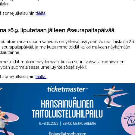
itakin.
ot
somejulkaisuihin
täältä.
ina 26.9. liputetaan jälleen #seurapaitapäivää
seuratoiminnan suurin vahvuus on yhteisöllisyyden voima. Tiistaina 26.
an seurapaitapäivää, ja me kutsumme teidät kaikki mukaan näyttämään
kkauttanne.
mme teidät
mukaan näyttämään, kuinka suuri, vahva ja moninainen
ydän suomalaisessa urheiluyhteisössä sykkii.
ot somejulkaisuihin
täältä.