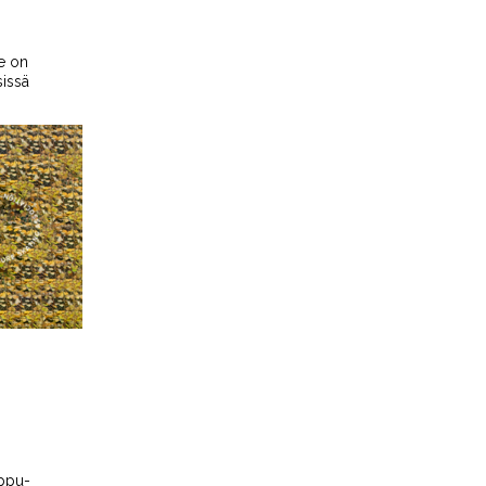
e on
sissä
ippu-