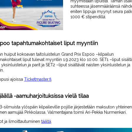
myymistään
lipuista.
Tämän lisäk
suhteessa jäsenmääräänsä nähd
eniten lippuja myynyt seura palk
1000 € stipendillä.
poo tapahtumakohtaiset liput myyntiin
n huiput kokoavan taitoluistelun Grand Prix Espoo –kilpailun
akohtaiset liput tulevat myyntiin 1.9.2023 klo 10.00.
SET1 –liput sisält
yksinluistelun ja parit
ja
SET2 –liput sisältävät naisten y
ksinluistelun ja
in.
ppusi ajoissa
Ticketmaster.fi
.
jäällä -aamuharjoituksissa vielä tilaa
 B-silmuista ylöspäin kilpaileville pojille
järjestetään
maksuton
yhteinen
ainen aamujää Pirkkolassa. Valmentajana toimii A
ri-Pekka Nurmenkari.
ot ja ilmoittautuminen
täältä
.