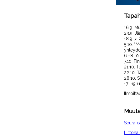
Tapah
16.9.
M
23.9. J
ä
18.9. ja
5.10.
“M
yhteyd
6.–8.10
7.10. Fi
21.10. T
22.10. 
28.10
.
S
17.–19.1
Ilmoitta
Muuta
SeuraT
Liittoha