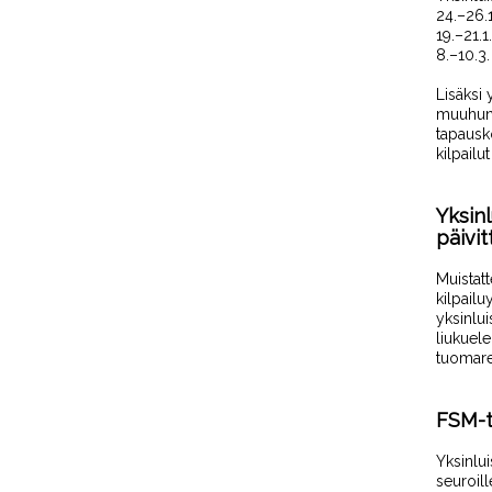
24.–26.1
19.
–
21.1
8.
–
10.3.
Lisäksi
muuhun 
tapausko
kilpailu
Yksinl
päivi
Muistatt
kilpailu
yksinlui
liukuel
tuomarei
FSM-t
Yksinlui
seuroill