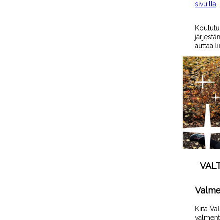
sivuilla
.
Koulutuk
järjestä
auttaa l
VAL
Valmen
Kiitä Va
valmenta