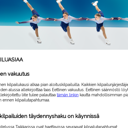
ILUASIAA
nen vakuutus
en kilpailukausi alkaa pian aloituskilpailuilla. Kaikkien kilpailunjärjestäji
den alussa allekirjoittaa taas Eettinen vakuutus.
Eettinen säännöstö löy
llekirjoitettu liite tulee palauttaa
tämän linkin
kautta mahdollisimman pi
in ennen kilpailutapahtumaa.
kilpailuiden täydennyshaku on käynnissä
stelussa
Taikkarissa
ovat haettavissa seuraavat
kilpailu
tapahtumat: