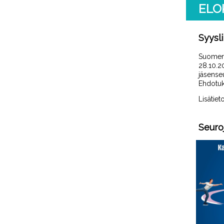
ELO
Syysli
Suome
28.10.2
jäsense
Ehdotuks
Lisätiet
Seuro