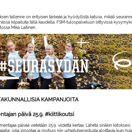
sen tallenne on erityisen tärkeää ja hyödyllistä
katsoa,
mikäli seurann
mässä kilpailuita tällä kaudella.
FSM-tulospalveluun liittyvissä kysymyk
iitossa Mika Laitinen.
TAKUNNALLISIA KAMPANJOITA
tajan päivä 25.9. #kiittikoutsi
lmentajaa päivää vietetään 25.9. viidettä kertaa. Lähetä sinäkin kiitoksesi
jalle, joka innostaa ja motivoi niin urheiluharrastusta aloittavia kuin hu