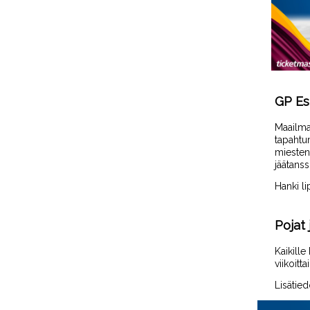
GP Es
Maailma
tapahtum
miesten 
jäätanss
Hanki li
Pojat 
Kaikille
viikoitt
Lisätied