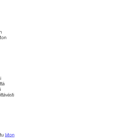
n
iiton
i
ttä
i
ttävästi
n
stu
liiton