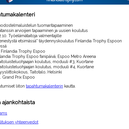
tumakalenteri
uodostelmaluistelun
tuomari
tapaaminen
ätanssin
arvioijien tapaaminen
ja uusien koulutus
 2.10. Työelämätaitoja valmentajille
enestystä etsimässä” t
äydennyskoulutus
Finlandia
Trop
h
y
Espoon
essä
. Finlandia
Trophy
Espoo
nlandia
Trophy
Espoo fanipäivä
, Espoo Metro Areena
aitoluisteluohjaajan koulutus, moduuli #3
, Kuortane
Taitoluisteluohjaajan koulutus, moduuli #4, Kuortane
yysliittokokous,
Taitotalo,
Helsinki
1. Grand Prix Espoo
utumiset liiton
tapahtumakalenterin
kautta.
 ajankohtaista
eams
llituksen yhteenvedot