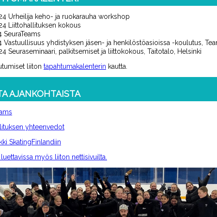
024
Urheilija keho- ja ruokarauha workshop
24 Liittohallituksen kokous
24
SeuraTeams
4 Vastuullisuus yhdistyksen jäsen- ja henkilöstöasioissa
-koulutus
,
Te
4 Seuraseminaari, palkitsemiset ja liittokokous, Taitotalo, Helsinki
utumiset liiton
tapahtumakalenterin
kautta.
A AJANKOHTAISTA
eams
llituksen yhteenvedot
kki SkatingFinlandiin
 luettavissa myös liiton nettisivuilta.