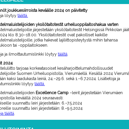
nöt joukkuesiirroista keväälle 2024 on päivitetty
oja löytyy
täältä
.
lmaluistelijoiden yksilötaitotestit urheiluoppilaitoshakua varten
lmaluistelijoille järjestetään yksilötaitotestit
Helsingissä Pirkkolan jää
.2024
klo 8.30
–
18.00
.
Yksilötaitotestit ovat pakolliset kaikille
lmaluistelijoille, jotka hakevat lajiliittopisteytystä mihin tahansa
ukioon tai -oppilaitokseen.
oja ja ilmoittautumislinkki löytyy
täältä
.
it 2024
steluliitto tarjoaa korkeatasoiset kesäharjoittelumahdollisuudet
istelijoille Suomen Urheiluopistolla, Vierumäellä. Kesällä 2024 Vierumä
tään kaksi laadukasta leiriä,
24.
–
29.6.
sekä 1.
–
6.7.2024. Lisätietoja ja
utumislinkki löytyy
täältä
.
elmaluistelijoiden
Excellence
Camp
–leirit järjestetään Vierumäen
opistolla keväällä 2024 seuraavasti:
seille suunnattu leiri järjestetään: 6.
–
7.5.2024
reille suunnattu leiri järjestetään: 8.
–
9.5.2024
oja
täältä
.