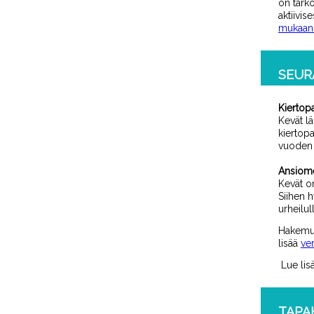
on tarko
aktiivis
mukaan 
SEUR
Kiertop
Kevät lä
kiertopa
vuoden 
Ansiome
Kevät on
Siihen h
urheilul
Hakemus 
lisää
ve
Lue lis
TAPA