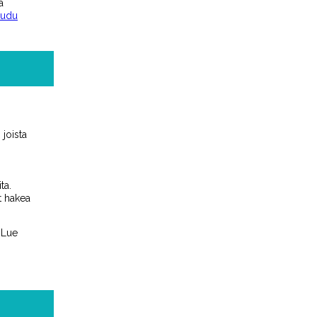
a
audu
 joista
ta.
t hakea
Lue