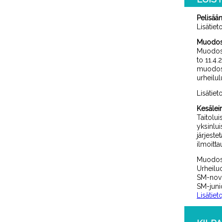
Pelisään
Lisätiet
Muodoste
Muodoste
to 11.4
muodoste
urheilul
Lisätiet
Kesäleir
Taitolui
yksinlu
järjeste
ilmoitta
Muodost
Urheilu
SM-novii
SM-junio
Lisätiet