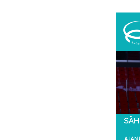
SÄH
AJAN