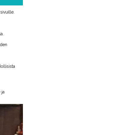
sivuille.
ka
.
iden
ollisista
 ja