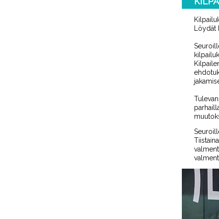
KILP
Kilpailuk
Löydät 
Seuroill
kilpailuk
Kilpail
ehdotu
jakamise
Tulevan
parhaill
muutoksi
Seuroill
Tiistaina
valmenta
valmenta