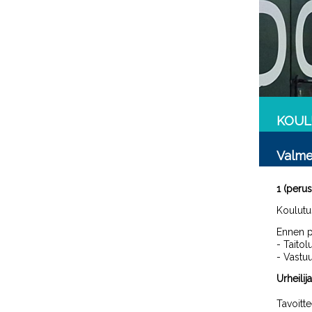
KOUL
Valme
1 (peru
Koulutu
Ennen p
- Taitol
- Vastu
Urheili
Tavoitte