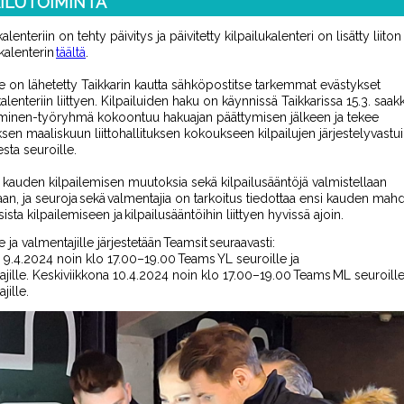
AILUTOIMINTA
alenteriin on tehty päivitys ja päivitetty kilpailukalenteri on lisätty liiton 
kalenterin
täältä
.
e on lähetetty
Taikkarin
kautta sähköpostitse tarkemmat evästykset
alenteriin liittyen
.
Kilpailuiden haku on käynnissä
Taikkarissa
15.3. saak
eminen-työryhmä kokoontuu hakuajan päättymisen jälkeen ja tekee
ksen
maaliskuun
liittohallituksen kokoukseen
kilpailujen järjestelyvastu
sta seuroille
.
 kauden kilpailemisen muutoksia sekä kilpailusääntöjä valmistellaan
aan, ja seuroja sekä valmentajia on tarkoitus tiedottaa ensi kauden mahd
sta kilpailemiseen ja kilpailusääntöihin liittyen hyvissä ajoin.
e ja valmentajille järjestetään
Teamsit
seuraavasti:
9.4.2024
noin klo 17.00
–
19.00
Teams
YL seuroille ja
jille
.
Keskiviikkona 10.4.2024
noin klo 17.00
–
19.00
Teams
ML seuroille
jille
.