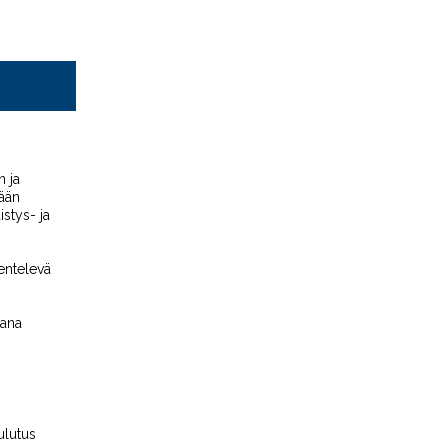
n ja
tään
stys- ja
kentelevä
mana
ulutus