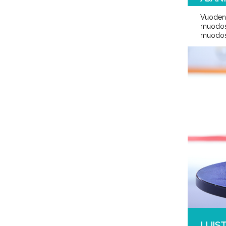
Vuoden 
muodoste
muodost
LUIST