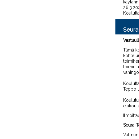
käytänn
26.3.20
Koulutta
Seura
Vastuull
Tämä ko
kohteluu
toimihen
toimint
vahingo
Koulutta
Teppo L
Koulutus
etäkoul
Ilmoitt
Seura-T
Valmenn