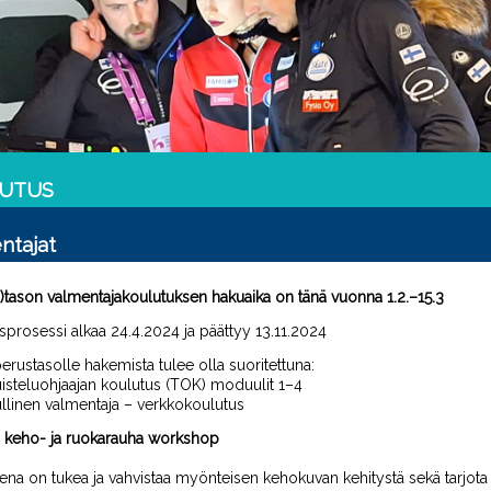
UTUS
ntajat
s)tason valmentajakoulutuksen hakuaika on tänä vuonna 1.2.
–
15.3
sprosessi alkaa 24.4.2024 ja päättyy 13
.11.2024
erustasolle hakemista tulee olla suoritettuna:
uisteluohjaajan koulutus (TOK) moduulit 1
–
4
ullinen valmentaja – verkkokoulutus
ja keho- ja ruokarauha workshop
ena on tukea ja vahvistaa
myönteisen kehokuvan kehitystä sekä tarjota