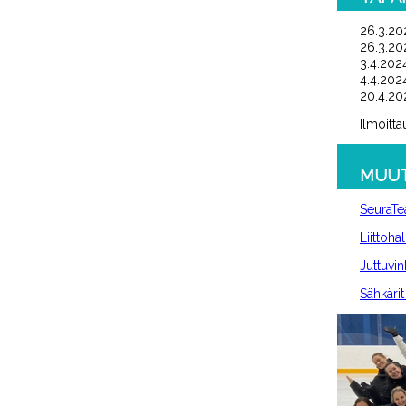
26.3.2
26.3.20
3.4.20
4.4.202
20.4.202
Ilmoitta
MUUT
SeuraT
Liittoha
Juttuvin
Sähkärit