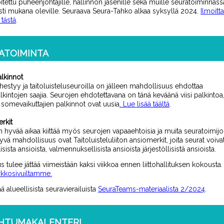
itettu puheenjohtajille, hallinnon jäsenille sekä muille seuratoiminnass
esti mukana oleville.
Seuraava Seura-Tahko alkaa syksyllä 2024.
Ilmoitt
tästä
.
ATOIMINTA
alkinnot
hestyy ja taitoluisteluseuroilla on jälleen mahdollisuus ehdottaa
lkintojen saajia.
Seurojen ehdotettavana on tänä keväänä viisi palkintoa,
somevaikuttajien palkinnot ovat uusia
.
Lue lisää täältä
.
rkit
 hyvää aikaa kiittää myös seurojen vapaaehtoisia ja muita seuratoimijoi
yvä mahdollisuus ovat Taitoluisteluliiton ansiomerkit, joita seurat voiva
lisista ansioista, valmennuksellisista ansioista järjestöllisistä ansioista.
tulee jättää viimeistään kaksi viikkoa ennen liittohallituksen kokousta.
rkkosivuiltamme.
ää alueellisista seuravierailuista
SeuraTeams-materiaalista 2/2024
.
HTUMAKALENTERI