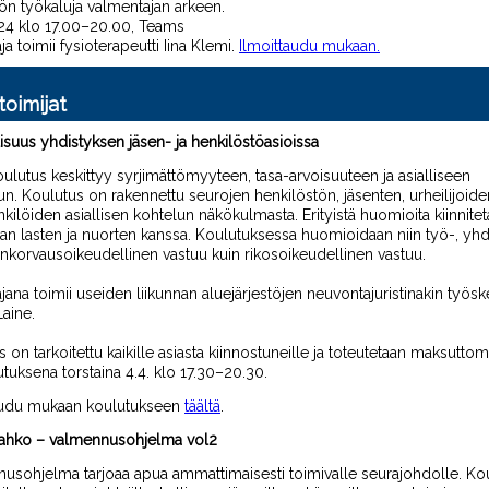
ön työkaluja
valmentajan arkeen.
24 klo 17
.
00–20.00
,
Teams
ja toimii
fysioterapeutti Iina
Klemi
.
Ilmoittaudu mukaan.
toimijat
isuus yhdistyksen jäsen- ja henkilöstöasioissa
ulutus keskittyy syrjimättömyyteen, tasa-arvoisuuteen ja asialliseen
n. Koulutus on rakennettu seurojen henkilöstön, jäsenten, urheilijoide
kilöiden asiallisen kohtelun näkökulmasta. Erityistä huomioita kiinnite
aan lasten ja nuorten kanssa. Koulutuksessa huomioidaan niin työ-, yhdi
nkorvausoikeudellinen vastuu kuin rikosoikeudellinen vastuu.
jana toimii useiden liikunnan aluejärjestöjen neuvontajuristinakin työs
aine
.
 on tarkoitettu kaikille asiasta kiinnostuneille ja toteutetaan maksutto
utuksena
torstaina 4.4.
klo 17.30
–
20.30
.
audu mukaan koulutukseen
täältä
.
ahko – valmennusohjelma vol2
usohjelma tarjoaa apua ammattimaisesti toimivalle seurajohdolle.
Ko