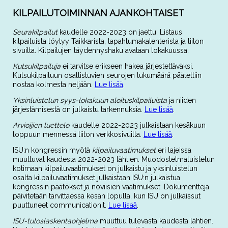
KILPAILUTOIMINNAN AJANKOHTAISET
Seurakilpailut
kaudelle 2022-2023 on jaettu. Listaus
kilpailuista löytyy Taikkarista, tapahtumakalenterista ja liiton
sivuilta. Kilpailujen täydennyshaku avataan lokakuussa.
Kutsukilpailuja
ei tarvitse erikseen hakea järjestettäväksi.
Kutsukilpailuun osallistuvien seurojen lukumäärä päätettiin
nostaa kolmesta neljään.
Lue lisää
.
Yksinluistelun syys-lokakuun aloituskilpailuista
ja niiden
järjestämisestä on julkaistu tarkennuksia.
Lue lisää
.
Arvioijien luettelo
kaudelle 2022-2023 julkaistaan kesäkuun
loppuun mennessä liiton verkkosivuilla.
Lue lisää
.
ISU:n kongressin myötä
kilpailuvaatimukset
eri lajeissa
muuttuvat kaudesta 2022-2023 lähtien. Muodostelmaluistelun
kotimaan kilpailuvaatimukset on julkaistu ja yksinluistelun
osalta kilpailuvaatimukset julkaistaan ISU:n julkaistua
kongressin päätökset ja noviisien vaatimukset. Dokumentteja
päivitetään tarvittaessa kesän lopulla, kun ISU on julkaissut
puuttuneet communicationit.
Lue lisää
.
ISU-tuloslaskentaohjelma
muuttuu tulevasta kaudesta lähtien.