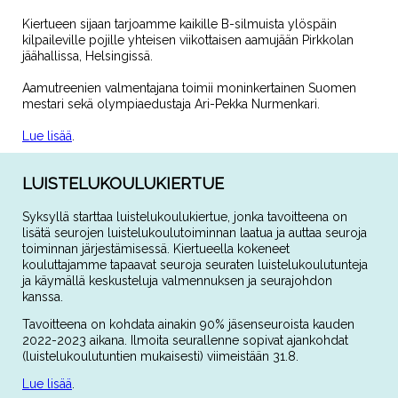
Kiertueen sijaan tarjoamme kaikille B-silmuista ylöspäin
kilpaileville pojille yhteisen viikottaisen aamujään Pirkkolan
jäähallissa, Helsingissä.
Aamutreenien valmentajana toimii moninkertainen Suomen
mestari sekä olympiaedustaja Ari-Pekka Nurmenkari.
Lue lisää
.
LUISTELUKOULUKIERTUE
Syksyllä starttaa luistelukoulukiertue, jonka tavoitteena on
lisätä seurojen luistelukoulutoiminnan laatua ja auttaa seuroja
toiminnan järjestämisessä. Kiertueella kokeneet
kouluttajamme tapaavat seuroja seuraten luistelukoulutunteja
ja käymällä keskusteluja valmennuksen ja seurajohdon
kanssa.
Tavoitteena on kohdata ainakin 90% jäsenseuroista kauden
2022-2023 aikana. Ilmoita seurallenne sopivat ajankohdat
(luistelukoulutuntien mukaisesti) viimeistään 31.8.
Lue lisää
.