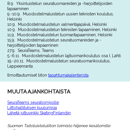
8.9. Yksinluistelun seuratuomareiden ja -harjoittelijoiden
tapaaminen
9.-10.9. Muodostelmaluistelun uusien teknisten koulutus,
Helsinki
10.9. Muodostelmaluistelun valmentajapäivä, Helsinki
10.9. Muodostelmaluistelun teknisten tapaaminen, Helsinki
11.9. Muodostelmaluistelun tuomaritapaaminen, Helsinki
15.9. Muodostelmaluistelun seuratuomareiden ja -
harjoittelijoiden tapaaminen
27.9. SeuraTeams, Teams
5.-6.11. Muodostelmaluistelun lajituomarikoulutus osa I, Lahti
19.-20.11. Muodostelmaluistelun seuratuomarikoulutus,
Lappeenranta
Ilmoittautumiset liiton
tapahtumakalenterista
.
MUUTA AJANKOHTAISTA
SeuraTeams seuratoimijoille
Liittohallituksen kuulumisia
Lähetä juttuvinkki SkatingFinlandiin
Suomen Taitoluisteluliiton toimisto hiljenee kesälomille