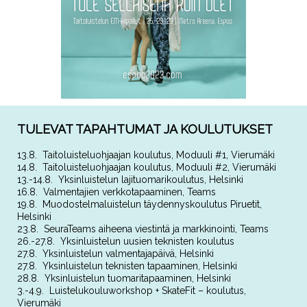
TULEVAT TAPAHTUMAT JA KOULUTUKSET
13.8. Taitoluisteluohjaajan koulutus, Moduuli #1, Vierumäki
14.8. Taitoluisteluohjaajan koulutus, Moduuli #2, Vierumäki
13.-14.8. Yksinluistelun lajituomarikoulutus, Helsinki
16.8. Valmentajien verkkotapaaminen, Teams
19.8. Muodostelmaluistelun täydennyskoulutus Piruetit,
Helsinki
23.8. SeuraTeams aiheena viestintä ja markkinointi, Teams
26.-27.8. Yksinluistelun uusien teknisten koulutus
27.8. Yksinluistelun valmentajapäivä, Helsinki
27.8. Yksinluistelun teknisten tapaaminen, Helsinki
28.8. Yksinluistelun tuomaritapaaminen, Helsinki
3.-4.9. Luistelukouluworkshop + SkateFit – koulutus,
Vierumäki